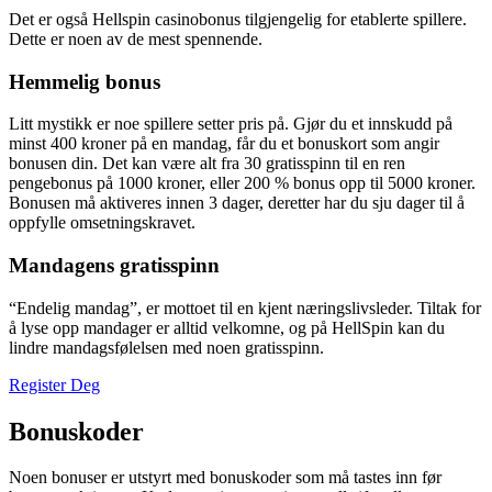
Det er også Hellspin casinobonus tilgjengelig for etablerte spillere.
Dette er noen av de mest spennende.
Hemmelig bonus
Litt mystikk er noe spillere setter pris på. Gjør du et innskudd på
minst 400 kroner på en mandag, får du et bonuskort som angir
bonusen din. Det kan være alt fra 30 gratisspinn til en ren
pengebonus på 1000 kroner, eller 200 % bonus opp til 5000 kroner.
Bonusen må aktiveres innen 3 dager, deretter har du sju dager til å
oppfylle omsetningskravet.
Mandagens gratisspinn
“Endelig mandag”, er mottoet til en kjent næringslivsleder. Tiltak for
å lyse opp mandager er alltid velkomne, og på HellSpin kan du
lindre mandagsfølelsen med noen gratisspinn.
Register Deg
Bonuskoder
Noen bonuser er utstyrt med bonuskoder som må tastes inn før