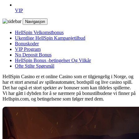
VIP
Navigasjon
HellSpin Velkomstbonus
Ukentlige HellSpin Kampanjetilbud
Bonuskoder
VIP Program
No Deposit Bonus
HellSpin Bonus -betingelser Og Vilkår
Ofte Stilte Spørsmål
HellSpin Casino er et online Casino som er tilgjengelig i Norge, og
har et stort arsenal av spilleautomater, bordspill og live casino spill.
Det har også et stort spekter av bonuser som kan tildeles spillerne.
Vi har gått i dybden for å se nærmere på bonustilbudene vi finner på
Hellspin.com, og betingelsene som følger med dem.