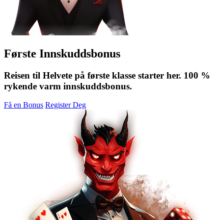
Første Innskuddsbonus
Reisen til Helvete på første klasse starter her. 100 %
rykende varm innskuddsbonus.
Få en Bonus
Register Deg