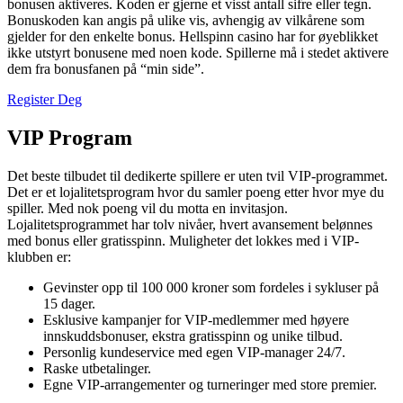
bonusen aktiveres. Koden er gjerne et visst antall sifre eller tegn.
Bonuskoden kan angis på ulike vis, avhengig av vilkårene som
gjelder for den enkelte bonus. Hellspinn casino har for øyeblikket
ikke utstyrt bonusene med noen kode. Spillerne må i stedet aktivere
dem fra bonusfanen på “min side”.
Register Deg
VIP Program
Det beste tilbudet til dedikerte spillere er uten tvil VIP-programmet.
Det er et lojalitetsprogram hvor du samler poeng etter hvor mye du
spiller. Med nok poeng vil du motta en invitasjon.
Lojalitetsprogrammet har tolv nivåer, hvert avansement belønnes
med bonus eller gratisspinn. Muligheter det lokkes med i VIP-
klubben er:
Gevinster opp til 100 000 kroner som fordeles i sykluser på
15 dager.
Esklusive kampanjer for VIP-medlemmer med høyere
innskuddsbonuser, ekstra gratisspinn og unike tilbud.
Personlig kundeservice med egen VIP-manager 24/7.
Raske utbetalinger.
Egne VIP-arrangementer og turneringer med store premier.