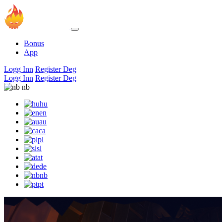
Bonus
App
Logg Inn
Register Deg
Logg Inn
Register Deg
nb
hu
en
au
ca
pl
sl
at
de
nb
pt