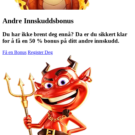
Andre Innskuddsbonus
Du har ikke brent deg ennå? Da er du sikkert klar
for å få en 50 % bonus på ditt andre innskudd.
Få en Bonus
Register Deg