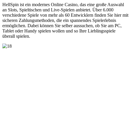
HellSpin ist ein modernes Online Casino, das eine große Auswahl
an Slots, Spieltischen und Live-Spielen anbietet. Über 6.000
verschiedene Spiele von mehr als 60 Entwicklern finden Sie hier mit
sicheren Zahlungsmethoden, die ein spannendes Spielerlebnis
ermöglichen. Dabei können Sie selber aussuchen, ob Sie am PC,
Tablet oder Handy spielen wollen und so Ihre Lieblingsspiele
überall spielen.