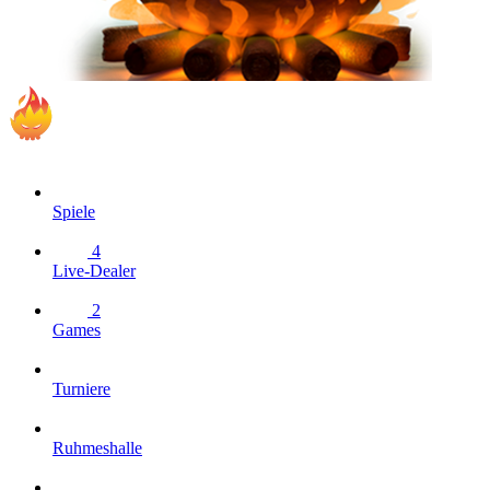
Spiele
4
Live-Dealer
2
Games
Turniere
Ruhmeshalle