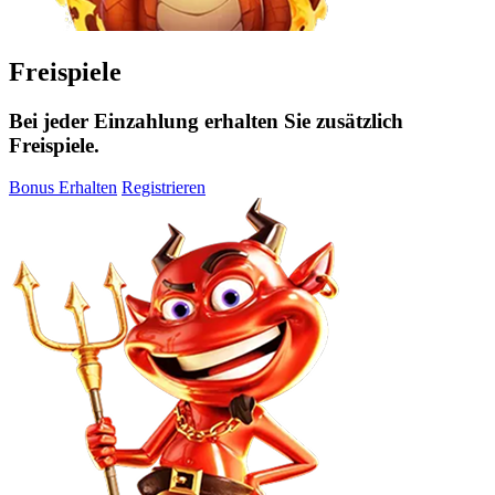
Freispiele
Bei jeder Einzahlung erhalten Sie zusätzlich
Freispiele.
Bonus Erhalten
Registrieren